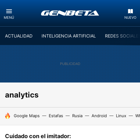
MENÚ
NUEVO
ACTUALIDAD
INTELIGENCIA ARTIFICIAL
REDES SOCIALE
analytics
HOY SE HABLA DE
Google Maps
Estafas
Rusia
Android
Linux
W
Cuidado con el imitador: