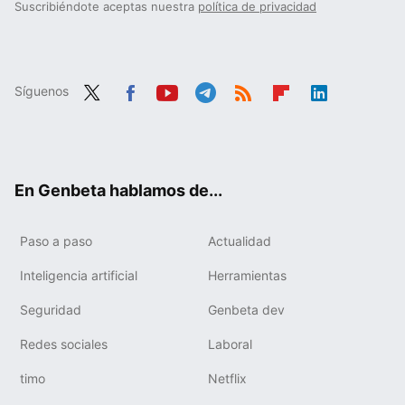
Suscribiéndote aceptas nuestra
política de privacidad
Síguenos
Twit
Fac
You
Tele
RSS
Flip
Link
ter
ebo
tub
gra
boa
edIn
ok
e
m
rd
En Genbeta hablamos de...
Paso a paso
Actualidad
Inteligencia artificial
Herramientas
Seguridad
Genbeta dev
Redes sociales
Laboral
timo
Netflix