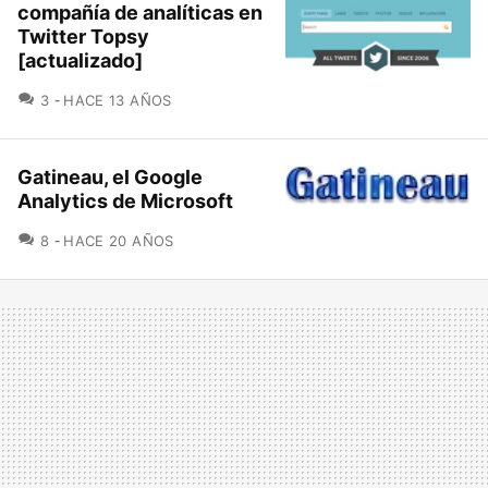
compañía de analíticas en
Twitter Topsy
[actualizado]
COMENTARIOS
3
HACE 13 AÑOS
Gatineau, el Google
Analytics de Microsoft
COMENTARIOS
8
HACE 20 AÑOS