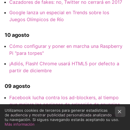
Cazadores de fakes: no, Twitter no cerrará en 2017
Google lanza un especial en Trends sobre los
Juegos Olímpicos de Río
10 agosto
Cómo configurar y poner en marcha una Raspberry
Pi "para torpes"
¡Adiós, Flash! Chrome usará HTML5 por defecto a
partir de diciembre
09 agosto
Facebook lucha contra los ad-blockers, al tiempo
que mejora las opciones de selección de anuncios
Utilizamos cookies de terceros para generar estadísticas
Morbotron, el buscador de escenas de Futurama al
de audiencia y mostrar publicidad personalizada analizando
tu navegación. Si sigues navegando estarás aceptando su uso.
estilo Frinkiac
Más información