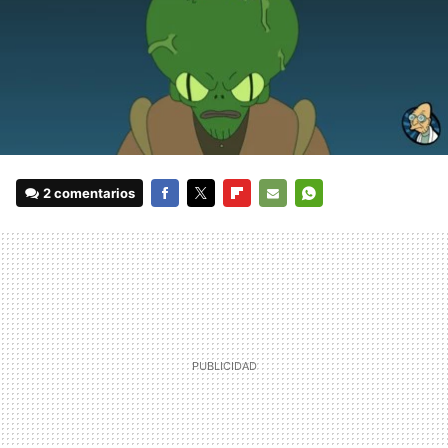
2 comentarios
FACEBOOK
TWITTER
FLIPBOARD
E-
WHATSAPP
MAIL