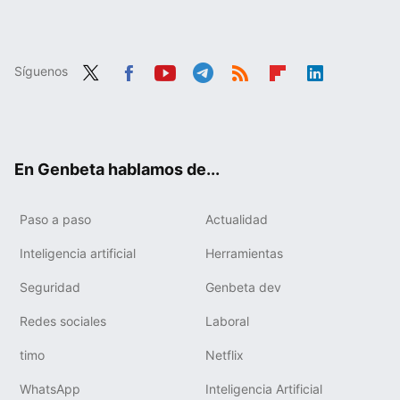
Síguenos
Twit
Fac
You
Tele
RSS
Flip
Link
ter
ebo
tub
gra
boa
edIn
ok
e
m
rd
En Genbeta hablamos de...
Paso a paso
Actualidad
Inteligencia artificial
Herramientas
Seguridad
Genbeta dev
Redes sociales
Laboral
timo
Netflix
WhatsApp
Inteligencia Artificial