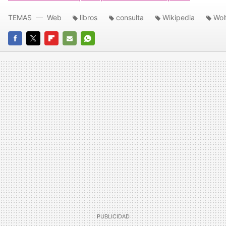
TEMAS
Web
libros
consulta
Wikipedia
Wol
FACEBOOK
TWITTER
FLIPBOARD
E-
WHATSAPP
MAIL