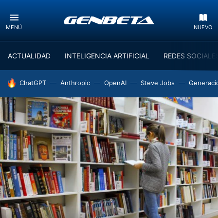
MENÚ
NUEVO
ACTUALIDAD
INTELIGENCIA ARTIFICIAL
REDES SOCIALE
HOY SE HABLA DE
ChatGPT
Anthropic
OpenAI
Steve Jobs
Generaci