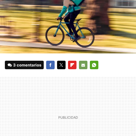
3 comentarios
FACEBOOK
TWITTER
FLIPBOARD
E-
WHATSAPP
MAIL