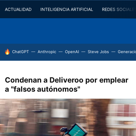
ACTUALIDAD
INTELIGENCIA ARTIFICIAL
REDES SOCIALE
HOY SE HABLA DE
ChatGPT
Anthropic
OpenAI
Steve Jobs
Generaci
Condenan a Deliveroo por emplear
a "falsos autónomos"