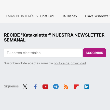
TEMAS DE INTERÉS
Chat GPT
IA Disney
Clave Windows
RECIBE "Xatakaletter", NUESTRA NEWSLETTER
SEMANAL
SUSCRIBIR
Suscribiéndote aceptas nuestra
política de privacidad
Síguenos
Twit
Fac
You
Tele
RSS
Flip
Link
ter
ebo
tub
gra
boa
edIn
ok
e
m
rd