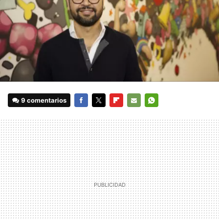
9 comentarios
FACEBOOK
TWITTER
FLIPBOARD
E-
WHATSAPP
MAIL