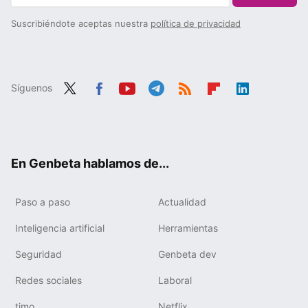
Suscribiéndote aceptas nuestra
política de privacidad
Síguenos
Twit
Fac
You
Tele
RSS
Flip
Link
ter
ebo
tub
gra
boa
edIn
ok
e
m
rd
En Genbeta hablamos de...
Paso a paso
Actualidad
Inteligencia artificial
Herramientas
Seguridad
Genbeta dev
Redes sociales
Laboral
timo
Netflix