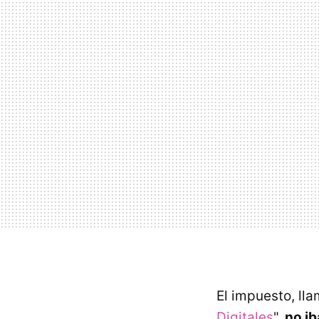
El impuesto, ll
Digitales
",
no ib