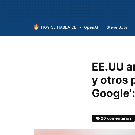
HOY SE HABLA DE
OpenAI
Steve Jobs
EE.UU a
y otros p
Google':
26 comentarios