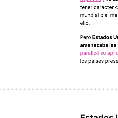
tener carácter c
mundial o al m
ello.
Pero
Estados Un
amenazaba las 
paralizó su apli
los países pres
Estados U