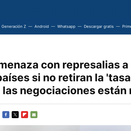
Generación Z
Android
Whatsapp
Descargar gratis
Prim
menaza con represalias a
aíses si no retiran la 'tasa
 las negociaciones están 
FACEBOOK
TWITTER
FLIPBOARD
E-
MAIL