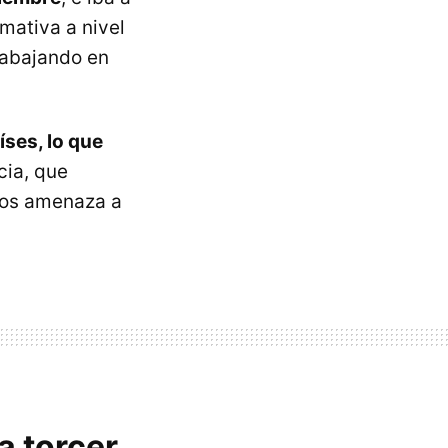
mativa a nivel
rabajando en
íses, lo que
cia, que
dos amenaza a
a torcer