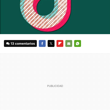
13 comentarios
FACEBOOK
TWITTER
FLIPBOARD
E-
WHATSAPP
MAIL