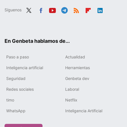
Síguenos
Twit
Fac
You
Tele
RSS
Flip
Link
ter
ebo
tub
gra
boa
edIn
ok
e
m
rd
En Genbeta hablamos de...
Paso a paso
Actualidad
Inteligencia artificial
Herramientas
Seguridad
Genbeta dev
Redes sociales
Laboral
timo
Netflix
WhatsApp
Inteligencia Artificial