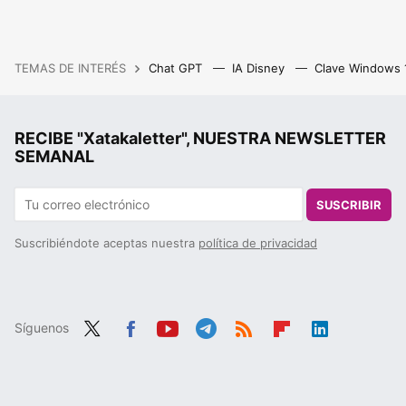
TEMAS DE INTERÉS
Chat GPT
IA Disney
Clave Windows
RECIBE "Xatakaletter", NUESTRA NEWSLETTER
SEMANAL
SUSCRIBIR
Suscribiéndote aceptas nuestra
política de privacidad
Síguenos
Twit
Fac
You
Tele
RSS
Flip
Link
ter
ebo
tub
gra
boa
edIn