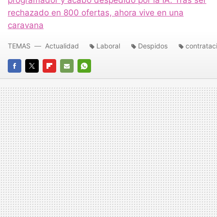
programador y acabó despedido por la IA. Tras ser
rechazado en 800 ofertas, ahora vive en una
caravana
TEMAS
Actualidad
Laboral
Despidos
contratac
FACEBOOK
TWITTER
FLIPBOARD
E-
WHATSAPP
MAIL