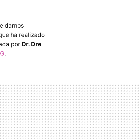
ue darnos
que ha realizado
dada por
Dr. Dre
G
.