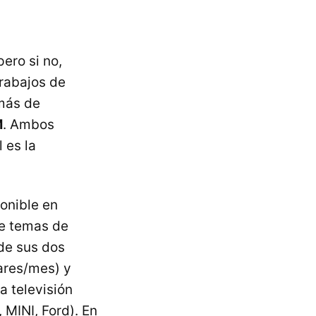
ero si no,
trabajos de
emás de
M
. Ambos
 es la
onible en
de temas de
de sus dos
ares/mes) y
a televisión
,
MINI
, Ford). En