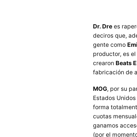
Dr. Dre
es raper
deciros que, ad
gente como
Em
productor, es el
crearon
Beats E
fabricación de a
MOG
, por su pa
Estados Unidos 
forma totalment
cuotas mensuale
ganamos acceso 
(por el momento