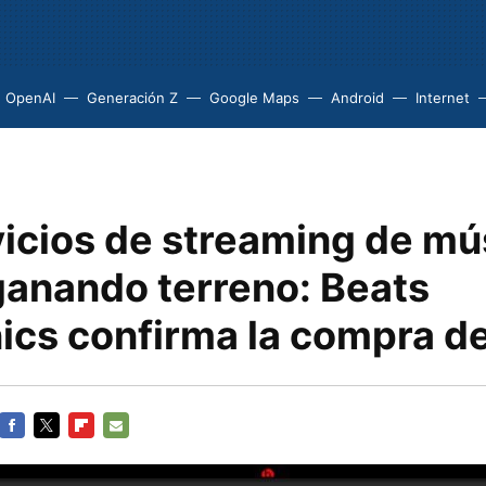
OpenAI
Generación Z
Google Maps
Android
Internet
vicios de streaming de mú
ganando terreno: Beats
nics confirma la compra 
FACEBOOK
TWITTER
FLIPBOARD
E-
MAIL