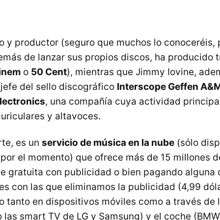
o y productor (seguro que muchos lo conoceréis, p
emás de lanzar sus propios discos, ha producido 
inem
o
50 Cent
), mientras que Jimmy Iovine, ad
 jefe del sello discográfico
Interscope Geffen A&
lectronics
, una compañía cuya actividad principal
uriculares y altavoces.
rte, es un
servicio de música en la nube
(sólo disp
por el momento) que ofrece más de 15 millones 
e gratuita con publicidad o bien pagando alguna 
s con las que eliminamos la publicidad (4,99 dól
tanto en dispositivos móviles como a través de l
 las smart TV de LG y Samsung) y el coche (
BMW