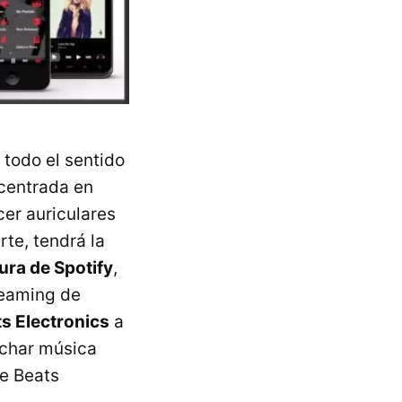
 todo el sentido
centrada en
cer auriculares
rte, tendrá la
tura de Spotify
,
reaming de
s Electronics
a
uchar música
e Beats