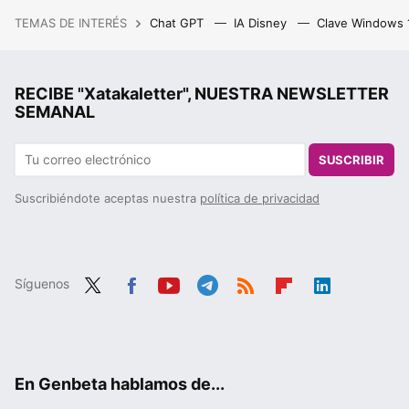
TEMAS DE INTERÉS
Chat GPT
IA Disney
Clave Windows
RECIBE "Xatakaletter", NUESTRA NEWSLETTER
SEMANAL
SUSCRIBIR
Suscribiéndote aceptas nuestra
política de privacidad
Síguenos
Twit
Fac
You
Tele
RSS
Flip
Link
ter
ebo
tub
gra
boa
edIn
ok
e
m
rd
En Genbeta hablamos de...