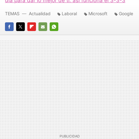
día para dar lo mejor de ti: así funciona el 3-3-3
TEMAS
Actualidad
Laboral
Microsoft
Google
FACEBOOK
TWITTER
FLIPBOARD
E-
WHATSAPP
MAIL