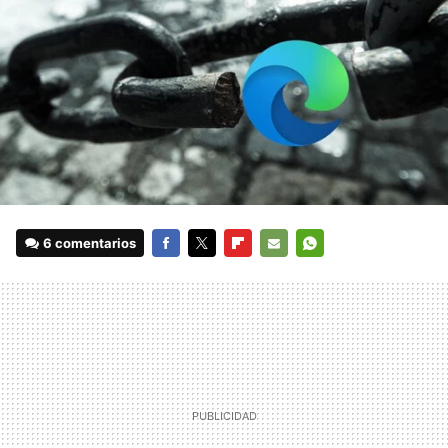
6 comentarios
FACEBOOK
TWITTER
FLIPBOARD
E-
WHATSAPP
MAIL