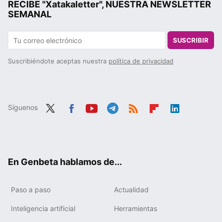
RECIBE "Xatakaletter", NUESTRA NEWSLETTER
SEMANAL
SUSCRIBIR
Suscribiéndote aceptas nuestra
política de privacidad
Síguenos
Twit
Fac
You
Tele
RSS
Flip
Link
ter
ebo
tub
gra
boa
edIn
ok
e
m
rd
En Genbeta hablamos de...
Paso a paso
Actualidad
Inteligencia artificial
Herramientas