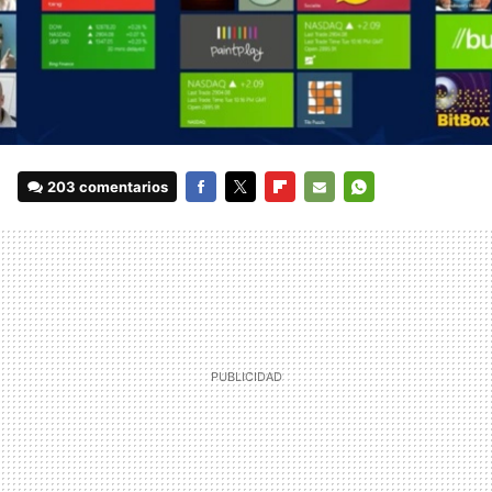
203 comentarios
FACEBOOK
TWITTER
FLIPBOARD
E-
WHATSAPP
MAIL