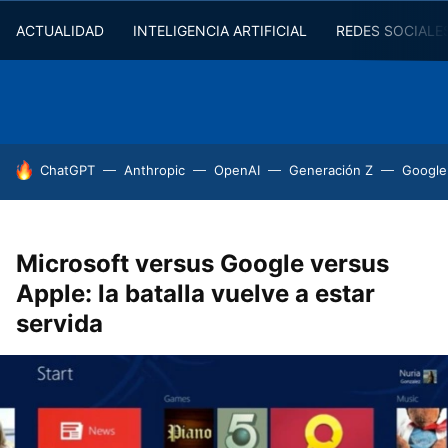
ACTUALIDAD
INTELIGENCIA ARTIFICIAL
REDES SOCIALE
HOY SE HABLA DE
ChatGPT
Anthropic
OpenAI
Generación Z
Google
Microsoft versus Google versus
Apple: la batalla vuelve a estar
servida