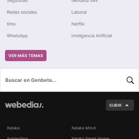
Seguridad
Genbeta dev
Redes sociales
Laboral
timo
Netflix
WhatsApp
Inteligencia Artificial
VER MÁS TEMAS
BUSC
SUBIR
Xataka
Xataka Móvil
Applesfera
Xataka Smart Home