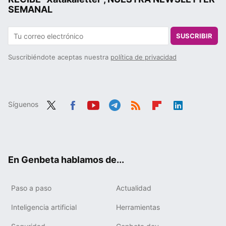
SEMANAL
SUSCRIBIR
Suscribiéndote aceptas nuestra
política de privacidad
Síguenos
Twit
Fac
You
Tele
RSS
Flip
Link
ter
ebo
tub
gra
boa
edIn
ok
e
m
rd
En Genbeta hablamos de...
Paso a paso
Actualidad
Inteligencia artificial
Herramientas