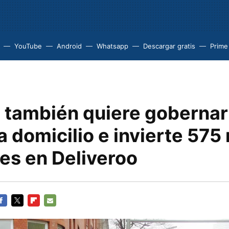
YouTube
Android
Whatsapp
Descargar gratis
Prime
también quiere gobernar 
 domicilio e invierte 575
es en Deliveroo
ACEBOOK
TWITTER
FLIPBOARD
E-
MAIL