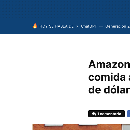
HOY SE HABLA DE
ChatGPT
Generación Z
Amazon 
comida a
de dólar
1 comentario
F