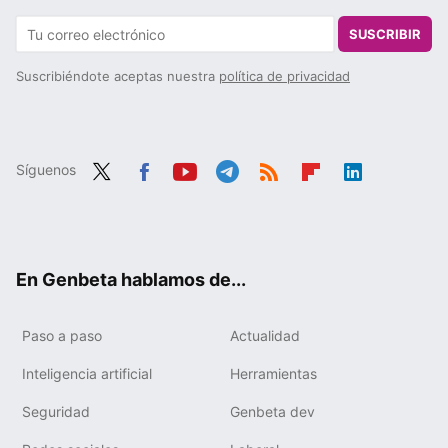
SUSCRIBIR
Suscribiéndote aceptas nuestra
política de privacidad
Síguenos
Twit
Fac
You
Tele
RSS
Flip
Link
ter
ebo
tub
gra
boa
edIn
ok
e
m
rd
En Genbeta hablamos de...
Paso a paso
Actualidad
Inteligencia artificial
Herramientas
Seguridad
Genbeta dev