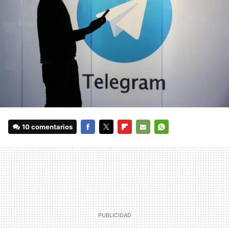
10 comentarios
FACEBOOK
TWITTER
FLIPBOARD
E-
WHATSAPP
MAIL