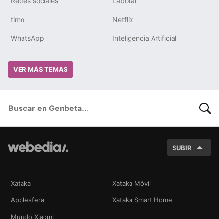
Redes sociales
Laboral
timo
Netflix
WhatsApp
Inteligencia Artificial
VER MÁS TEMAS
BUSC
SUBIR
Xataka
Xataka Móvil
Applesfera
Xataka Smart Home
Mundo Xiaomi