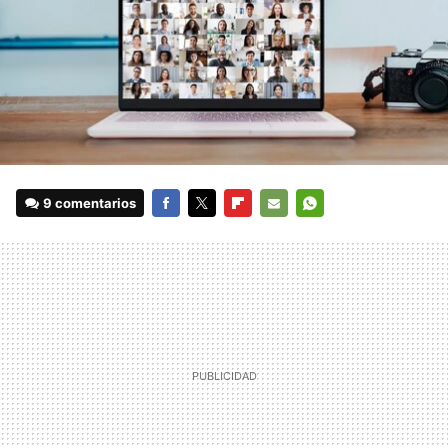
9 comentarios
FACEBOOK
TWITTER
FLIPBOARD
E-
WHATSAPP
MAIL