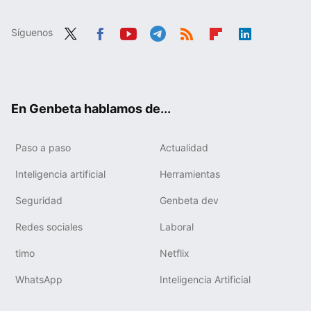
Síguenos
Twit
Fac
You
Tele
RSS
Flip
Link
ter
ebo
tub
gra
boa
edIn
ok
e
m
rd
En Genbeta hablamos de...
Paso a paso
Actualidad
Inteligencia artificial
Herramientas
Seguridad
Genbeta dev
Redes sociales
Laboral
timo
Netflix
WhatsApp
Inteligencia Artificial