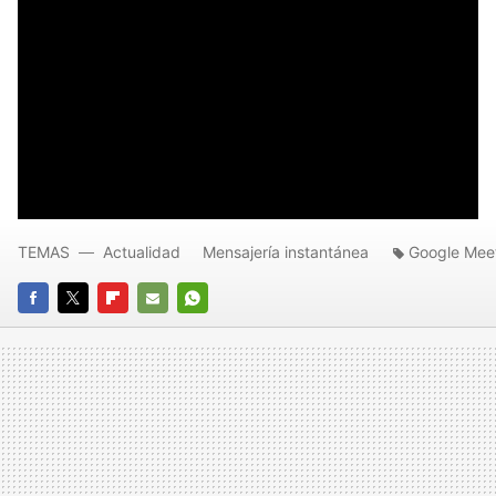
TEMAS
Actualidad
Mensajería instantánea
Google Mee
FACEBOOK
TWITTER
FLIPBOARD
E-
WHATSAPP
MAIL