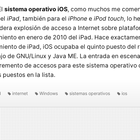
El
sistema operativo iOS
, como muchos me coment
 el
iPad
, también para el
iPhone
e
iPod touch
, lo h
dera explosión de acceso a Internet sobre plataf
amiento en enero de 2010 del iPad. Hace exactame
miento de iPad, iOS ocupaba el quinto puesto del 
jo de GNU/Linux y Java ME. La entrada en escena
remento de accesos para este sistema operativo 
puestos en la lista.
d
internet
Windows
sistemas operativos
ios