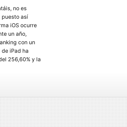
áis, no es
e puesto así
orma iOS ocurre
nte un año,
ranking con un
 de iPad ha
del 256,60% y la