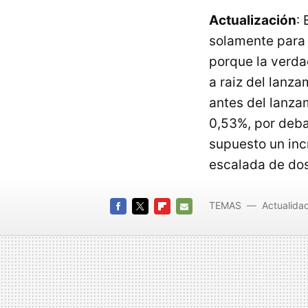
Actualización
: 
solamente para
porque la verda
a raiz del lanz
antes del lanza
0,53%, por deba
supuesto un inc
escalada de dos 
TEMAS
Actualida
FACEBOOK
TWITTER
FLIPBOARD
E-
MAIL