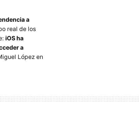
endencia a
o real de los
e:
iOS ha
cceder a
 Miguel López en