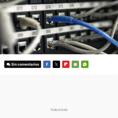
Sin comentarios
FACEBOOK
TWITTER
FLIPBOARD
E-
WHATSAPP
MAIL