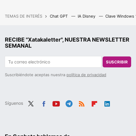
TEMAS DE INTERÉS
Chat GPT
IA Disney
Clave Windows
RECIBE "Xatakaletter", NUESTRA NEWSLETTER
SEMANAL
SUSCRIBIR
Suscribiéndote aceptas nuestra
política de privacidad
Síguenos
Twit
Fac
You
Tele
RSS
Flip
Link
ter
ebo
tub
gra
boa
edIn
ok
e
m
rd