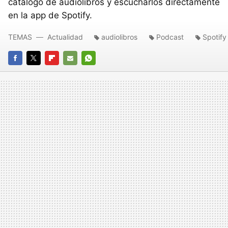
catálogo de audiolibros y escucharlos directamente
en la app de Spotify.
TEMAS
Actualidad
audiolibros
Podcast
Spotify
FACEBOOK
TWITTER
FLIPBOARD
E-
WHATSAPP
MAIL