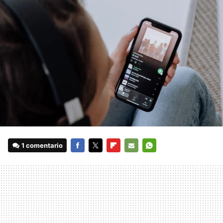
1 comentario
FACEBOOK
TWITTER
FLIPBOARD
E-
WHATSAPP
MAIL