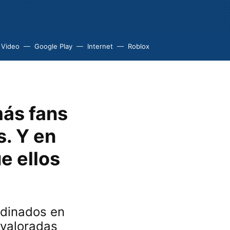
 Video
Google Play
Internet
Roblox
más fans
s. Y en
e ellos
dinados en
s valoradas