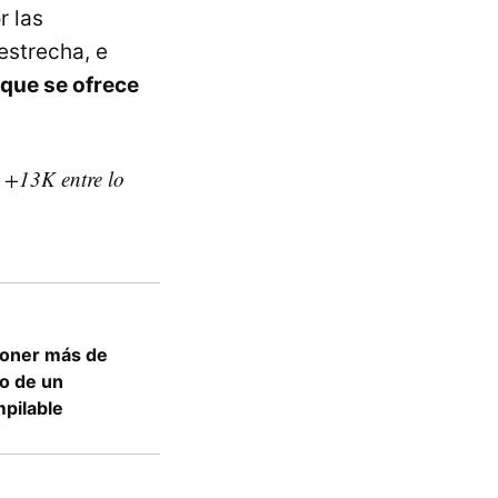
r las
estrecha, e
que se ofrece
i +13K entre lo
poner más de
do de un
pilable