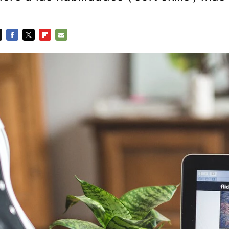
FACEBOOK
TWITTER
FLIPBOARD
E-
MAIL