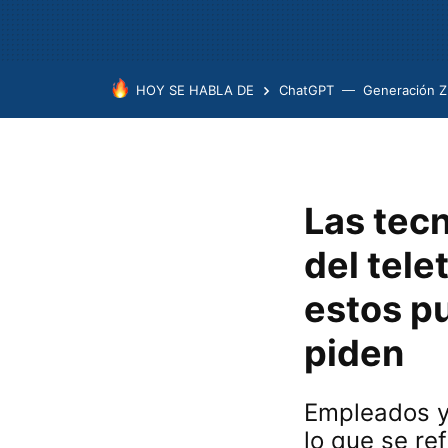
HOY SE HABLA DE
ChatGPT
Generación Z
Las tec
del tele
estos p
piden
Empleados y
lo que se ref