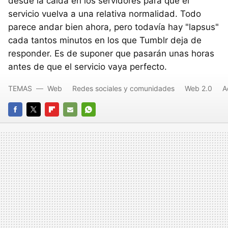
desde la caída en los servidores para que el
servicio vuelva a una relativa normalidad. Todo
parece andar bien ahora, pero todavía hay "lapsus"
cada tantos minutos en los que Tumblr deja de
responder. Es de suponer que pasarán unas horas
antes de que el servicio vaya perfecto.
TEMAS
Web
Redes sociales y comunidades
Web 2.0
A
FACEBOOK
TWITTER
FLIPBOARD
E-
WHATSAPP
MAIL