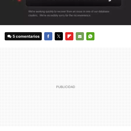
5 comentarios
FACEBOOK
TWITTER
FLIPBOARD
E-
WHATSAPP
MAIL