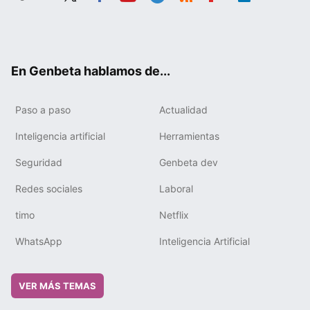
Twit
Fac
You
Tele
RSS
Flip
Link
ter
ebo
tub
gra
boa
edIn
ok
e
m
rd
En Genbeta hablamos de...
Paso a paso
Actualidad
Inteligencia artificial
Herramientas
Seguridad
Genbeta dev
Redes sociales
Laboral
timo
Netflix
WhatsApp
Inteligencia Artificial
VER MÁS TEMAS