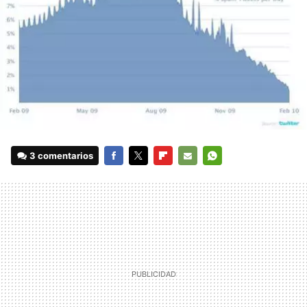
3 comentarios
FACEBOOK
TWITTER
FLIPBOARD
E-
WHATSAPP
MAIL