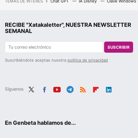
TEMAS DE INTERÉS
Chat GPT
IA Disney
Clave Windows
RECIBE "Xatakaletter", NUESTRA NEWSLETTER
SEMANAL
SUSCRIBIR
Suscribiéndote aceptas nuestra
política de privacidad
Síguenos
Twit
Fac
You
Tele
RSS
Flip
Link
ter
ebo
tub
gra
boa
edIn
ok
e
m
rd
En Genbeta hablamos de...