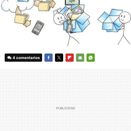
4 comentarios
FACEBOOK
TWITTER
FLIPBOARD
E-
WHATSAPP
MAIL