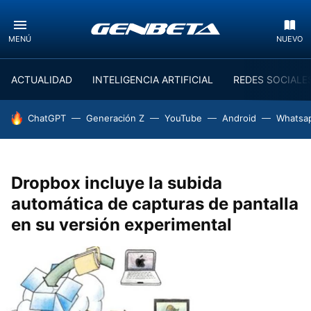
MENÚ
NUEVO
ACTUALIDAD
INTELIGENCIA ARTIFICIAL
REDES SOCIALE
HOY SE HABLA DE
ChatGPT
Generación Z
YouTube
Android
Whatsa
Dropbox incluye la subida
automática de capturas de pantalla
en su versión experimental