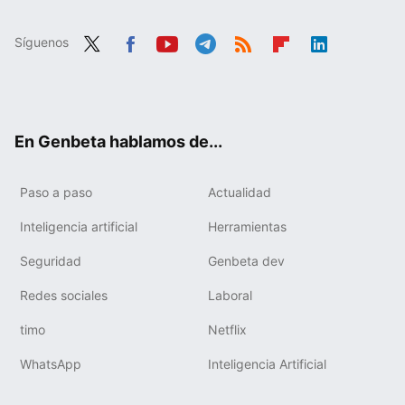
Síguenos
Twit
Fac
You
Tele
RSS
Flip
Link
ter
ebo
tub
gra
boa
edIn
ok
e
m
rd
En Genbeta hablamos de...
Paso a paso
Actualidad
Inteligencia artificial
Herramientas
Seguridad
Genbeta dev
Redes sociales
Laboral
timo
Netflix
WhatsApp
Inteligencia Artificial