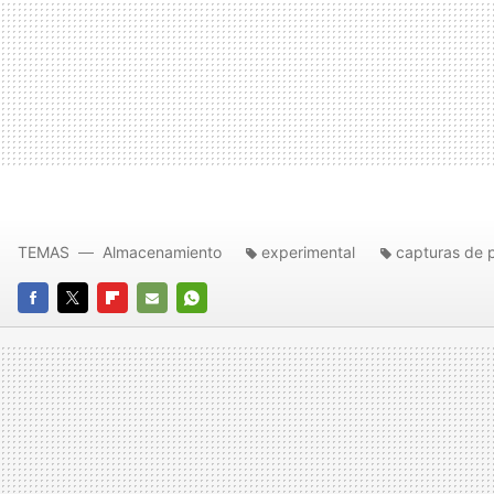
TEMAS
Almacenamiento
experimental
capturas de p
FACEBOOK
TWITTER
FLIPBOARD
E-
WHATSAPP
MAIL