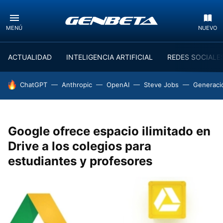
MENÚ
NUEVO
ACTUALIDAD
INTELIGENCIA ARTIFICIAL
REDES SOCIALE
HOY SE HABLA DE
ChatGPT
Anthropic
OpenAI
Steve Jobs
Generaci
Google ofrece espacio ilimitado en
Drive a los colegios para
estudiantes y profesores