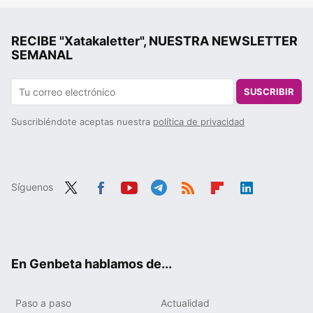
RECIBE "Xatakaletter", NUESTRA NEWSLETTER
SEMANAL
SUSCRIBIR
Suscribiéndote aceptas nuestra
política de privacidad
Síguenos
Twit
Fac
You
Tele
RSS
Flip
Link
ter
ebo
tub
gra
boa
edIn
ok
e
m
rd
En Genbeta hablamos de...
Paso a paso
Actualidad