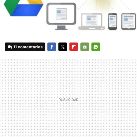
11 comentarios
FACEBOOK
TWITTER
FLIPBOARD
E-
WHATSAPP
MAIL