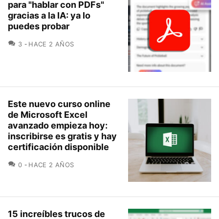
para "hablar con PDFs"
gracias a la IA: ya lo
puedes probar
COMENTARIOS
3
HACE 2 AÑOS
Este nuevo curso online
de Microsoft Excel
avanzado empieza hoy:
inscribirse es gratis y hay
certificación disponible
COMENTARIOS
0
HACE 2 AÑOS
15 increíbles trucos de