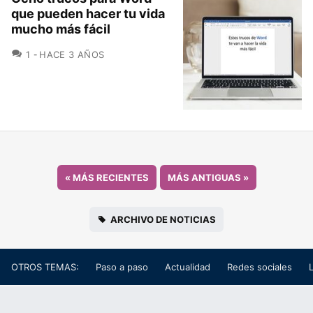
que pueden hacer tu vida
mucho más fácil
COMENTARIOS
1
HACE 3 AÑOS
«
MÁS RECIENTES
MÁS ANTIGUAS
»
ARCHIVO DE NOTICIAS
OTROS TEMAS:
Paso a paso
Actualidad
Redes sociales