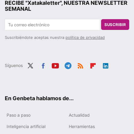
RECIBE "Xatakaletter", NUESTRA NEWSLETTER
SEMANAL
SUSCRIBIR
Suscribiéndote aceptas nuestra
política de privacidad
Síguenos
Twit
Fac
You
Tele
RSS
Flip
Link
ter
ebo
tub
gra
boa
edIn
ok
e
m
rd
En Genbeta hablamos de...
Paso a paso
Actualidad
Inteligencia artificial
Herramientas