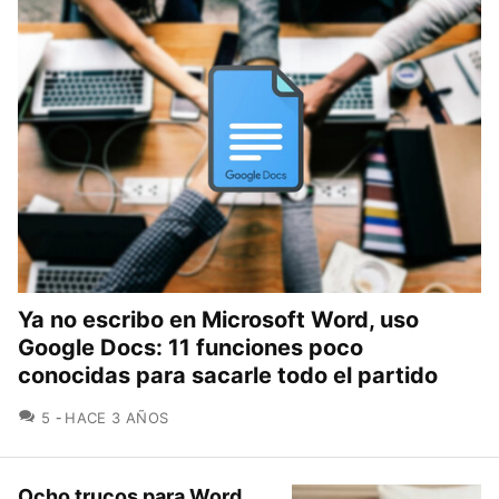
Ya no escribo en Microsoft Word, uso
Google Docs: 11 funciones poco
conocidas para sacarle todo el partido
COMENTARIOS
5
HACE 3 AÑOS
Ocho trucos para Word