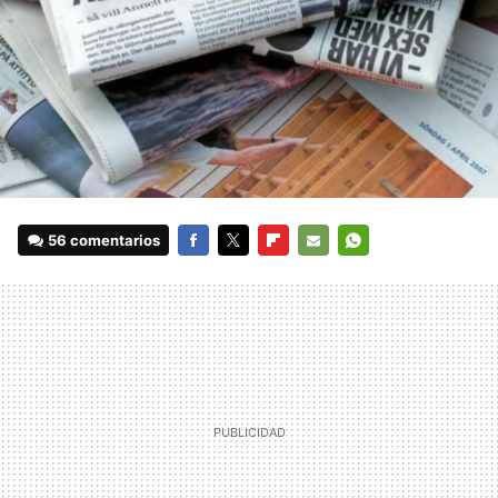
56 comentarios
FACEBOOK
TWITTER
FLIPBOARD
E-
WHATSAPP
MAIL