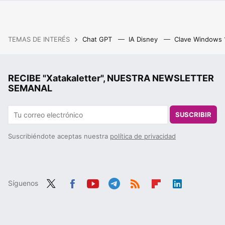
TEMAS DE INTERÉS
Chat GPT
IA Disney
Clave Windows
RECIBE "Xatakaletter", NUESTRA NEWSLETTER
SEMANAL
SUSCRIBIR
Suscribiéndote aceptas nuestra
política de privacidad
Síguenos
Twit
Fac
You
Tele
RSS
Flip
Link
ter
ebo
tub
gra
boa
edIn