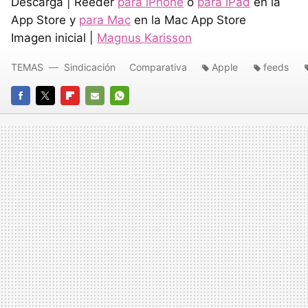
Descarga | Reeder
para iPhone
o
para iPad
en la
App Store y
para Mac
en la Mac App Store
Imagen inicial |
Magnus Karisson
TEMAS
Sindicación
Comparativa
Apple
feeds
FACEBOOK
TWITTER
FLIPBOARD
E-
WHATSAPP
MAIL