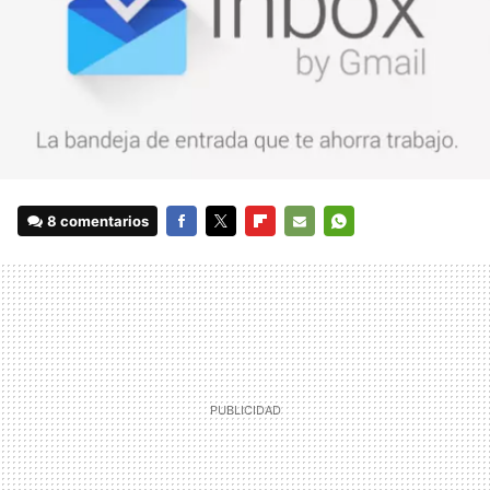
8 comentarios
FACEBOOK
TWITTER
FLIPBOARD
E-
WHATSAPP
MAIL