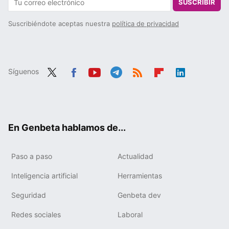
SUSCRIBIR
Suscribiéndote aceptas nuestra
política de privacidad
Síguenos
Twit
Fac
You
Tele
RSS
Flip
Link
ter
ebo
tub
gra
boa
edIn
ok
e
m
rd
En Genbeta hablamos de...
Paso a paso
Actualidad
Inteligencia artificial
Herramientas
Seguridad
Genbeta dev
Redes sociales
Laboral