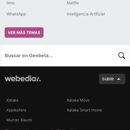
timo
Netflix
WhatsApp
Inteligencia Artificial
VER MÁS TEMAS
BUSC
SUBIR
Xataka
Xataka Móvil
Applesfera
Xataka Smart Home
Mundo Xiaomi