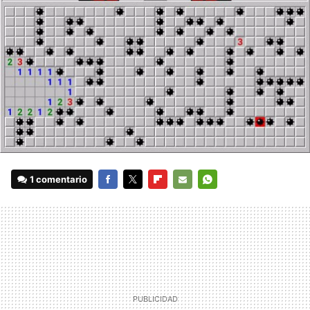
1 comentario
FACEBOOK
TWITTER
FLIPBOARD
E-
WHATSAPP
MAIL