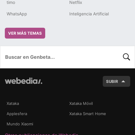
timo
Netflix
WhatsApp
Inteligencia Artificial
VER MÁS TEMAS
BUSC
SUBIR
Xataka
Xataka Móvil
Applesfera
Xataka Smart Home
Mundo Xiaomi