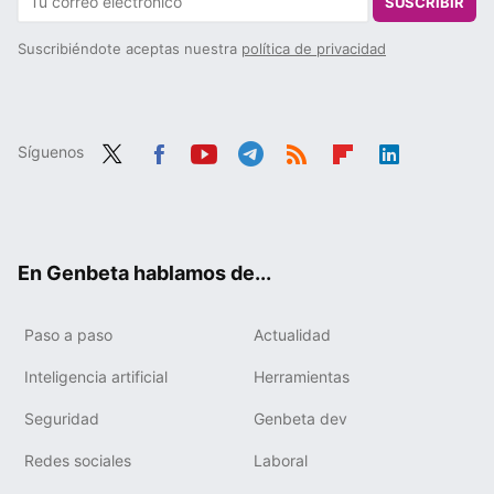
SUSCRIBIR
Suscribiéndote aceptas nuestra
política de privacidad
Síguenos
Twit
Fac
You
Tele
RSS
Flip
Link
ter
ebo
tub
gra
boa
edIn
ok
e
m
rd
En Genbeta hablamos de...
Paso a paso
Actualidad
Inteligencia artificial
Herramientas
Seguridad
Genbeta dev
Redes sociales
Laboral