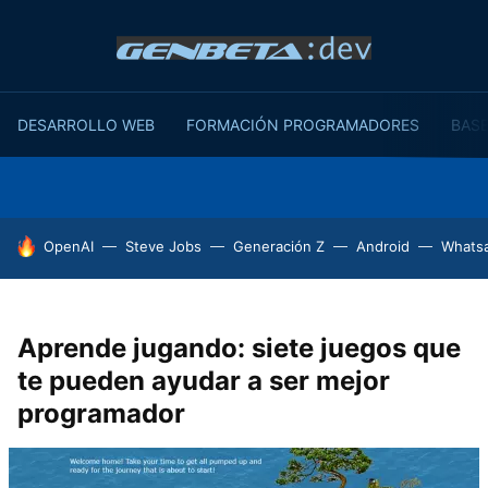
DESARROLLO WEB
FORMACIÓN PROGRAMADORES
BASE
HOY SE HABLA DE
OpenAI
Steve Jobs
Generación Z
Android
Whats
Aprende jugando: siete juegos que
te pueden ayudar a ser mejor
programador