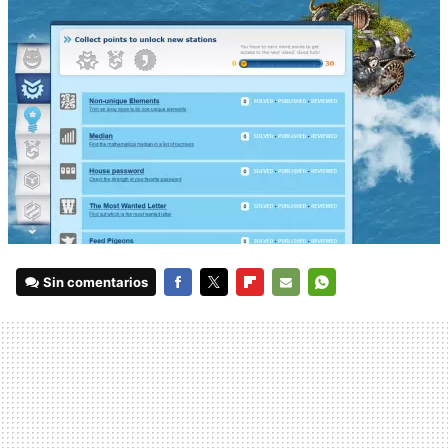
Sin comentarios
FACEBOOK
TWITTER
FLIPBOARD
E-
WHATSAPP
MAIL