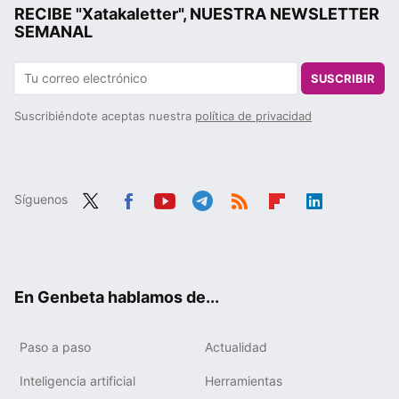
RECIBE "Xatakaletter", NUESTRA NEWSLETTER
SEMANAL
SUSCRIBIR
Suscribiéndote aceptas nuestra
política de privacidad
Síguenos
Twit
Fac
You
Tele
RSS
Flip
Link
ter
ebo
tub
gra
boa
edIn
ok
e
m
rd
En Genbeta hablamos de...
Paso a paso
Actualidad
Inteligencia artificial
Herramientas