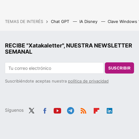
TEMAS DE INTERÉS
Chat GPT
IA Disney
Clave Windows
RECIBE "Xatakaletter", NUESTRA NEWSLETTER
SEMANAL
SUSCRIBIR
Suscribiéndote aceptas nuestra
política de privacidad
Síguenos
Twit
Fac
You
Tele
RSS
Flip
Link
ter
ebo
tub
gra
boa
edIn