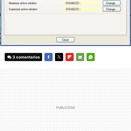
3 comentarios
FACEBOOK
TWITTER
FLIPBOARD
E-
WHATSAPP
MAIL