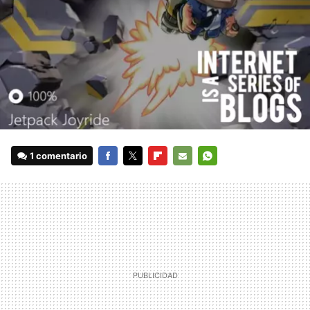
1 comentario
FACEBOOK
TWITTER
FLIPBOARD
E-
WHATSAPP
MAIL