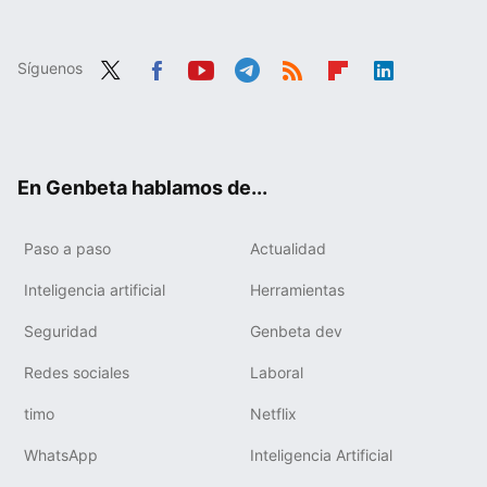
Síguenos
Twit
Fac
You
Tele
RSS
Flip
Link
ter
ebo
tub
gra
boa
edIn
ok
e
m
rd
En Genbeta hablamos de...
Paso a paso
Actualidad
Inteligencia artificial
Herramientas
Seguridad
Genbeta dev
Redes sociales
Laboral
timo
Netflix
WhatsApp
Inteligencia Artificial