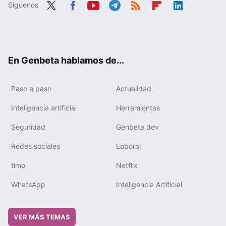
Síguenos
Twit
Fac
You
Tele
RSS
Flip
Link
ter
ebo
tub
gra
boa
edIn
ok
e
m
rd
En Genbeta hablamos de...
Paso a paso
Actualidad
Inteligencia artificial
Herramientas
Seguridad
Genbeta dev
Redes sociales
Laboral
timo
Netflix
WhatsApp
Inteligencia Artificial
VER MÁS TEMAS