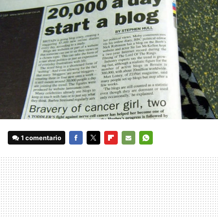
1 comentario
FACEBOOK
TWITTER
FLIPBOARD
E-
WHATSAPP
MAIL