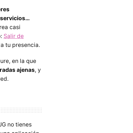
eres
 servicios…
rea casi
o:
Salir de
da tu presencia.
ure, en la que
tradas ajenas
, y
red.
JG no tienes