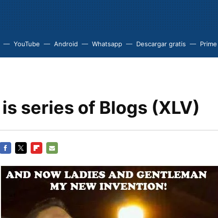
YouTube
Android
Whatsapp
Descargar gratis
Prime
 is series of Blogs (XLV)
FACEBOOK
TWITTER
FLIPBOARD
E-
MAIL