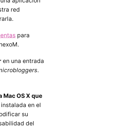
 una aplicación
tra red
arla.
ientas
para
AnexoM.
r
en una entrada
microbloggers
.
ra Mac OS X que
instalada en el
odificar su
sabilidad del