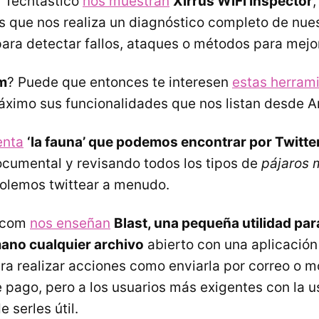
n Techtástico
nos muestran
Xirrus WiFi Inspector
,
 que nos realiza un diagnóstico completo de nues
ara detectar fallos, ataques o métodos para mejor
m
? Puede que entonces te interesen
estas herram
máximo sus funcionalidades que nos listan desde 
enta
‘la fauna’ que podemos encontrar por Twitte
cumental y revisando todos los tipos de
pájaros 
solemos twittear a menudo.
.com
nos enseñan
Blast, una pequeña utilidad pa
ano cualquier archivo
abierto con una aplicación 
a realizar acciones como enviarla por correo o m
 pago, pero a los usuarios más exigentes con la u
 serles útil.