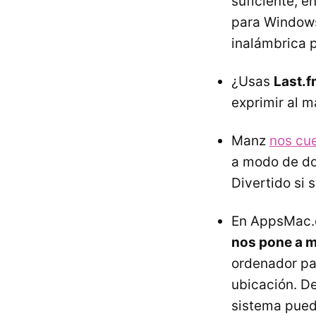
suficiente, e
para Windows
inalámbrica p
¿Usas
Last.f
exprimir al 
Manz
nos cu
a modo de do
Divertido si 
En AppsMac
nos pone a m
ordenador par
ubicación. De
sistema puede