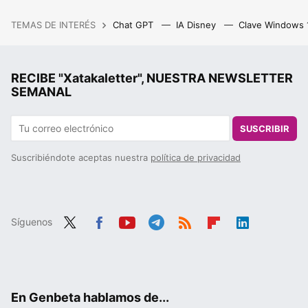
TEMAS DE INTERÉS
Chat GPT
IA Disney
Clave Windows
RECIBE "Xatakaletter", NUESTRA NEWSLETTER
SEMANAL
SUSCRIBIR
Suscribiéndote aceptas nuestra
política de privacidad
Síguenos
Twit
Fac
You
Tele
RSS
Flip
Link
ter
ebo
tub
gra
boa
edIn
ok
e
m
rd
En Genbeta hablamos de...