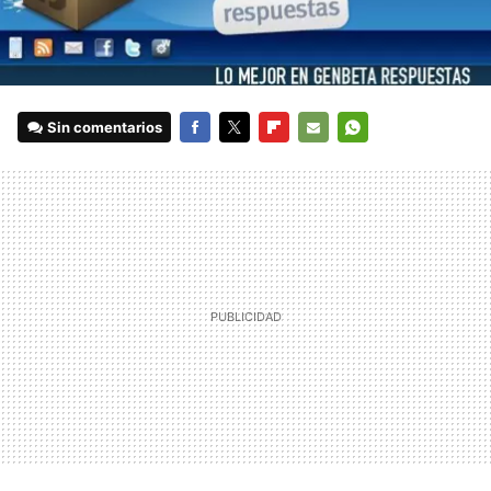
Sin comentarios
FACEBOOK
TWITTER
FLIPBOARD
E-
WHATSAPP
MAIL