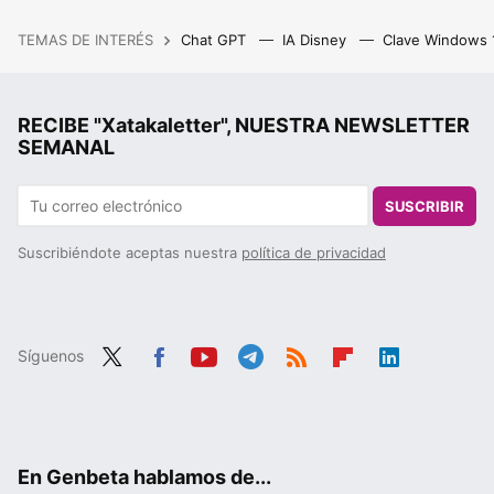
TEMAS DE INTERÉS
Chat GPT
IA Disney
Clave Windows
RECIBE "Xatakaletter", NUESTRA NEWSLETTER
SEMANAL
SUSCRIBIR
Suscribiéndote aceptas nuestra
política de privacidad
Síguenos
Twit
Fac
You
Tele
RSS
Flip
Link
ter
ebo
tub
gra
boa
edIn
ok
e
m
rd
En Genbeta hablamos de...