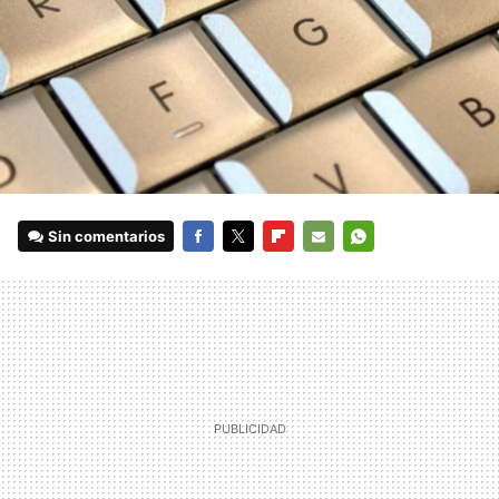
Sin comentarios
FACEBOOK
TWITTER
FLIPBOARD
E-
WHATSAPP
MAIL