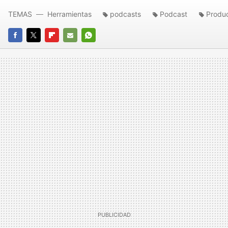
TEMAS
Herramientas
podcasts
Podcast
Produc
FACEBOOK
TWITTER
FLIPBOARD
E-
WHATSAPP
MAIL