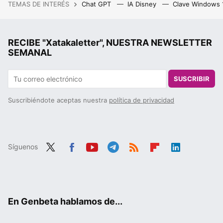
TEMAS DE INTERÉS
Chat GPT
IA Disney
Clave Windows
RECIBE "Xatakaletter", NUESTRA NEWSLETTER
SEMANAL
SUSCRIBIR
Suscribiéndote aceptas nuestra
política de privacidad
Síguenos
Twit
Fac
You
Tele
RSS
Flip
Link
ter
ebo
tub
gra
boa
edIn
ok
e
m
rd
En Genbeta hablamos de...