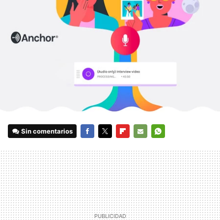
Sin comentarios
FACEBOOK
TWITTER
FLIPBOARD
E-
WHATSAPP
MAIL