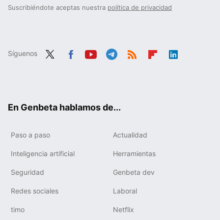
Suscribiéndote aceptas nuestra
política de privacidad
Síguenos
Twit
Fac
You
Tele
RSS
Flip
Link
ter
ebo
tub
gra
boa
edIn
ok
e
m
rd
En Genbeta hablamos de...
Paso a paso
Actualidad
Inteligencia artificial
Herramientas
Seguridad
Genbeta dev
Redes sociales
Laboral
timo
Netflix