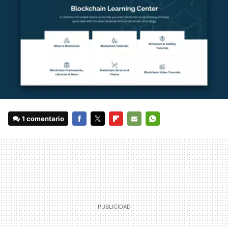
1 comentario
FACEBOOK
TWITTER
FLIPBOARD
E-
WHATSAPP
MAIL