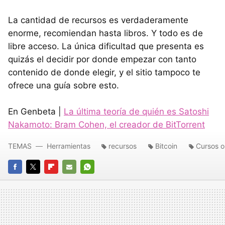
La cantidad de recursos es verdaderamente
enorme, recomiendan hasta libros. Y todo es de
libre acceso. La única dificultad que presenta es
quizás el decidir por donde empezar con tanto
contenido de donde elegir, y el sitio tampoco te
ofrece una guía sobre esto.
En Genbeta |
La última teoría de quién es Satoshi
Nakamoto: Bram Cohen, el creador de BitTorrent
TEMAS
Herramientas
recursos
Bitcoin
Cursos o
FACEBOOK
TWITTER
FLIPBOARD
E-
WHATSAPP
MAIL