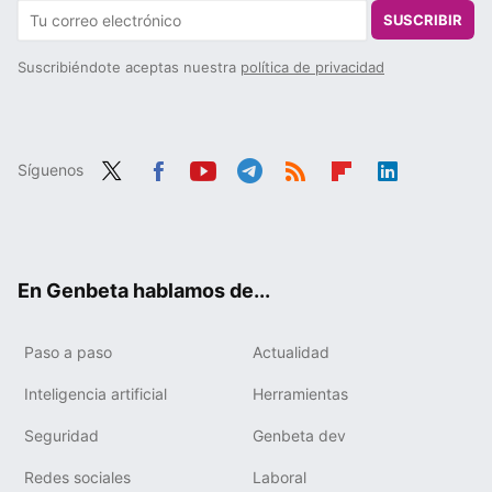
SUSCRIBIR
Suscribiéndote aceptas nuestra
política de privacidad
Síguenos
Twit
Fac
You
Tele
RSS
Flip
Link
ter
ebo
tub
gra
boa
edIn
ok
e
m
rd
En Genbeta hablamos de...
Paso a paso
Actualidad
Inteligencia artificial
Herramientas
Seguridad
Genbeta dev
Redes sociales
Laboral