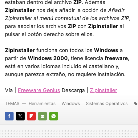
estaban dentro del archivo
ZIP
. Además
ZipInstaller
nos deja añadir la opción de
Añadir
ZipInstaller al menú contextual de los archivos ZIP
,
para asociar los archivos
ZIP
con
ZipInstaller
al
pulsar el botón derecho sobre ellos.
ZipInstaller
funciona con todos los
Windows
a
partir de
Windows 2000
, tiene licencia
freeware
,
está en varios idiomas incluido el castellano y,
aunque parezca extraño, no requiere instalación.
Vía |
Freeware Genius
Descarga |
ZipInstaller
TEMAS
Herramientas
Windows
Sistemas Operativos
FACEBOOK
TWITTER
FLIPBOARD
E-
WHATSAPP
MAIL