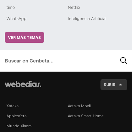
timo
Netflix
WhatsApp
Inteligencia Artificial
VER MÁS TEMAS
BUSC
SUBIR
Xataka
Xataka Móvil
Applesfera
Xataka Smart Home
Mundo Xiaomi