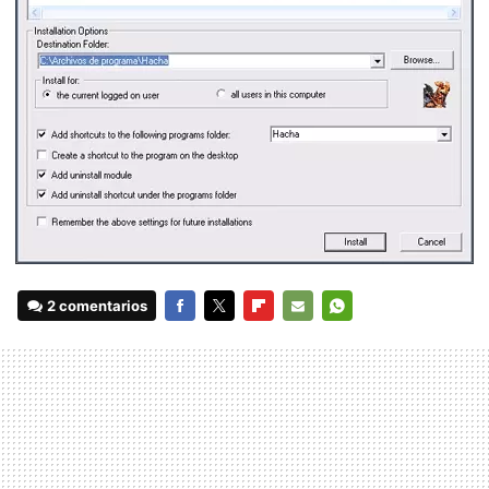
2 comentarios
FACEBOOK
TWITTER
FLIPBOARD
E-
WHATSAPP
MAIL