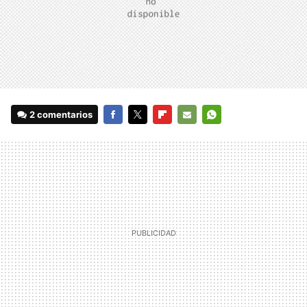
2 comentarios
FACEBOOK
TWITTER
FLIPBOARD
E-
WHATSAPP
MAIL