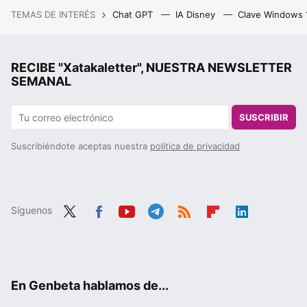
TEMAS DE INTERÉS
Chat GPT
IA Disney
Clave Windows
RECIBE "Xatakaletter", NUESTRA NEWSLETTER
SEMANAL
SUSCRIBIR
Suscribiéndote aceptas nuestra
política de privacidad
Síguenos
Twit
Fac
You
Tele
RSS
Flip
Link
ter
ebo
tub
gra
boa
edIn
ok
e
m
rd
En Genbeta hablamos de...