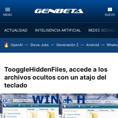
MENÚ
NUEVO
ACTUALIDAD
INTELIGENCIA ARTIFICIAL
REDES SOCIALE
HOY SE HABLA DE
OpenAI
Steve Jobs
Generación Z
Android
Whats
TooggleHiddenFiles, accede a los
archivos ocultos con un atajo del
teclado