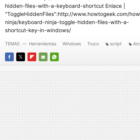
hidden-files-with-a-keyboard-shortcut Enlace |
"ToggleHiddenFiles":http://www.howtogeek.com/how
ninja/keyboard-ninja-toggle-hidden-files-with-a-
shortcut-key-in-windows/
TEMAS
Herramientas
Windows
Truco
script
Arc
FACEBOOK
TWITTER
FLIPBOARD
E-
WHATSAPP
MAIL