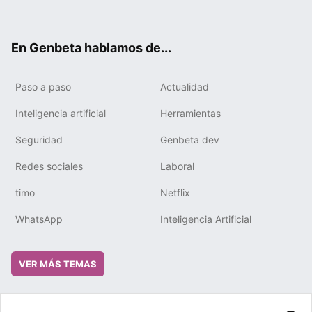
ter
ebo
tub
gra
boa
edIn
ok
e
m
rd
En Genbeta hablamos de...
Paso a paso
Actualidad
Inteligencia artificial
Herramientas
Seguridad
Genbeta dev
Redes sociales
Laboral
timo
Netflix
WhatsApp
Inteligencia Artificial
VER MÁS TEMAS