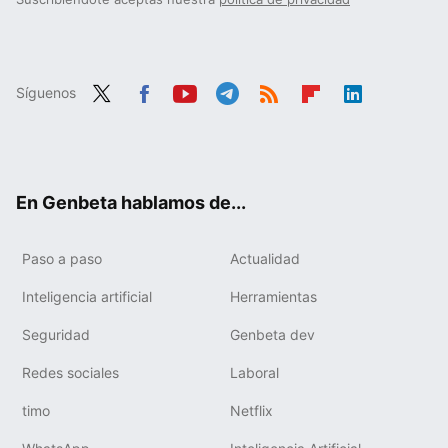
Síguenos
Twit
Fac
You
Tele
RSS
Flip
Link
ter
ebo
tub
gra
boa
edIn
ok
e
m
rd
En Genbeta hablamos de...
Paso a paso
Actualidad
Inteligencia artificial
Herramientas
Seguridad
Genbeta dev
Redes sociales
Laboral
timo
Netflix