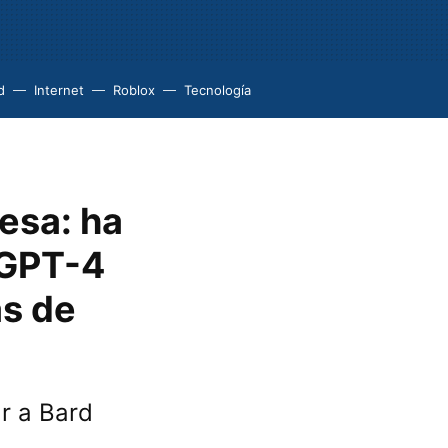
d
Internet
Roblox
Tecnología
esa: ha
 GPT-4
as de
r a Bard