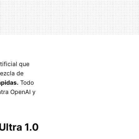
ificial que
mezcla de
pidas.
Todo
ntra OpenAI y
Ultra 1.0