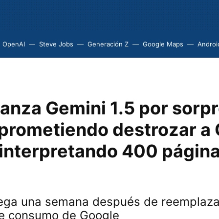
OpenAI
Steve Jobs
Generación Z
Google Maps
Androi
anza Gemini 1.5 por sorpr
 prometiendo destrozar a
 interpretando 400 págin
llega una semana después de reemplaza
de consumo de Google