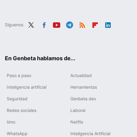
Síguenos
Twit
Fac
You
Tele
RSS
Flip
Link
ter
ebo
tub
gra
boa
edIn
ok
e
m
rd
En Genbeta hablamos de...
Paso a paso
Actualidad
Inteligencia artificial
Herramientas
Seguridad
Genbeta dev
Redes sociales
Laboral
timo
Netflix
WhatsApp
Inteligencia Artificial