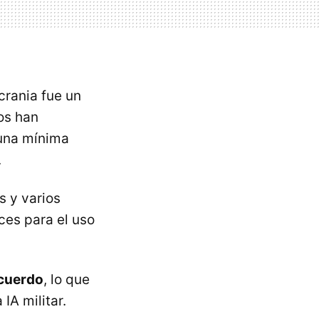
crania fue un
os han
 una mínima
.
s y varios
ces para el uso
acuerdo
, lo que
IA militar.