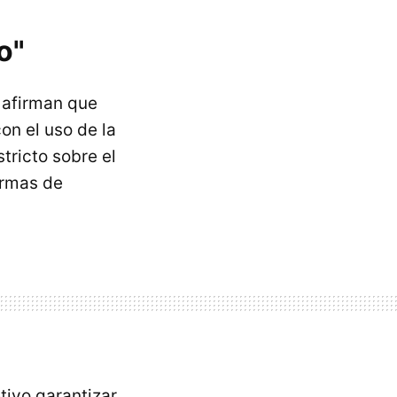
o"
s afirman que
on el uso de la
tricto sobre el
armas de
tivo garantizar