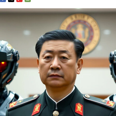
FACEBOOK
TWITTER
FLIPBOARD
E-
MAIL