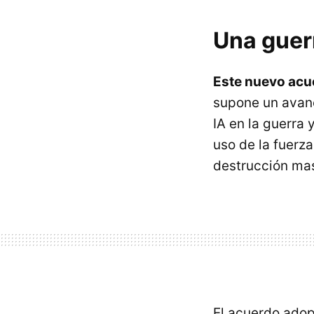
Una guer
Este nuevo acue
supone un avance
IA en la guerra
uso de la fuerz
destrucción mas
El acuerdo adop