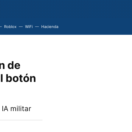
Roblox
WiFi
Hacienda
n de
el botón
IA militar