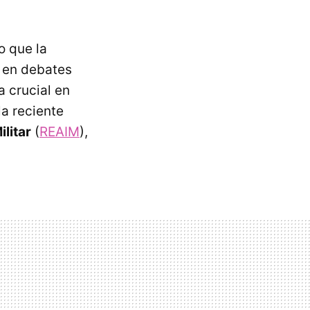
o que la
e en debates
 crucial en
la reciente
ilitar
(
REAIM
),