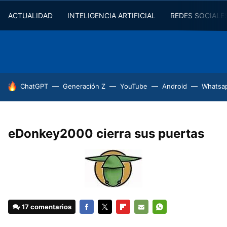
ACTUALIDAD
INTELIGENCIA ARTIFICIAL
REDES SOCIALE
HOY SE HABLA DE
ChatGPT
Generación Z
YouTube
Android
Whatsa
eDonkey2000 cierra sus puertas
17 comentarios
FACEBOOK
TWITTER
FLIPBOARD
E-
WHATSAPP