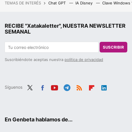
TEMAS DE INTERÉS
Chat GPT
IA Disney
Clave Windows
RECIBE "Xatakaletter", NUESTRA NEWSLETTER
SEMANAL
SUSCRIBIR
Suscribiéndote aceptas nuestra
política de privacidad
Síguenos
Twit
Fac
You
Tele
RSS
Flip
Link
ter
ebo
tub
gra
boa
edIn
ok
e
m
rd
En Genbeta hablamos de...