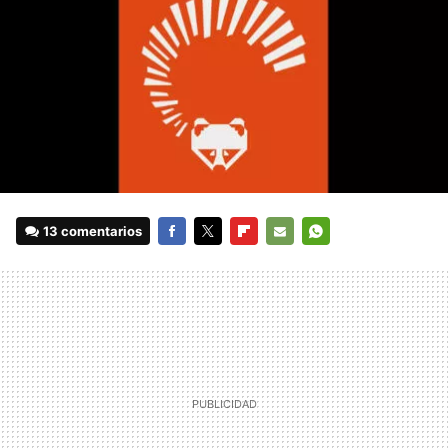
13 comentarios
FACEBOOK
TWITTER
FLIPBOARD
E-
WHATSAPP
MAIL