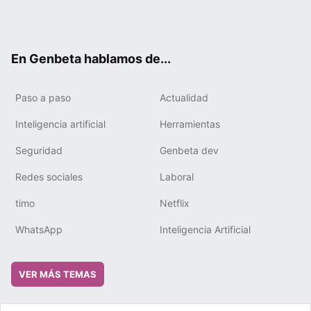
Twit
Fac
You
Tele
RSS
Flip
Link
ter
ebo
tub
gra
boa
edIn
ok
e
m
rd
En Genbeta hablamos de...
Paso a paso
Actualidad
Inteligencia artificial
Herramientas
Seguridad
Genbeta dev
Redes sociales
Laboral
timo
Netflix
WhatsApp
Inteligencia Artificial
VER MÁS TEMAS