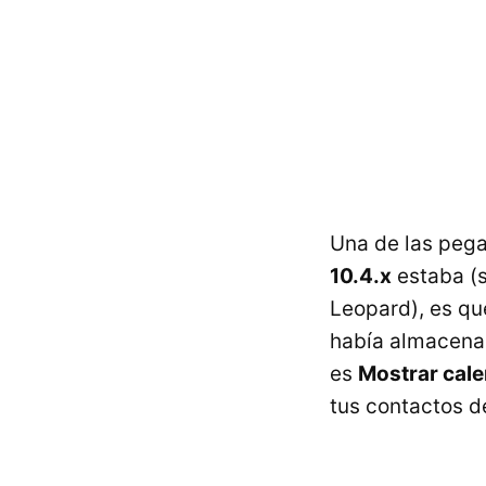
Una de las pega
10.4.x
estaba (s
Leopard), es qu
había almacen
es
Mostrar cal
tus contactos 