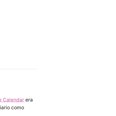
e Calendar
era
diario como