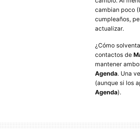
cambio. Al meno
cambian poco (
cumpleaños, per
actualizar.
¿Cómo solventar
contactos de
M
mantener ambos 
Agenda
. Una v
(aunque si los a
Agenda
).