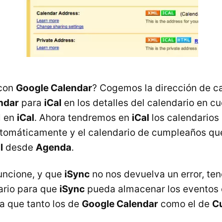
con
Google Calendar
? Cogemos la dirección de c
ndar
para
iCal
en los detalles del calendario en cu
l en
iCal
. Ahora tendremos en
iCal
los calendarios 
utomáticamente y el calendario de cumpleaños q
l
desde
Agenda
.
uncione, y que
iSync
no nos devuelva un error, t
ario para que
iSync
pueda almacenar los eventos
ya que tanto los de
Google Calendar
como el de
C