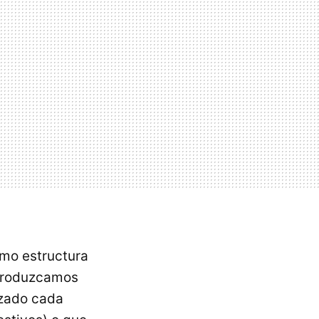
como estructura
 produzcamos
izado cada