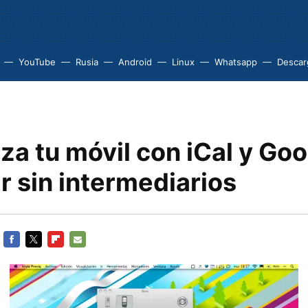
YouTube
Rusia
Android
Linux
Whatsapp
Descarg
za tu móvil con iCal y Go
r sin intermediarios
FACEBOOK
TWITTER
FLIPBOARD
E-
MAIL