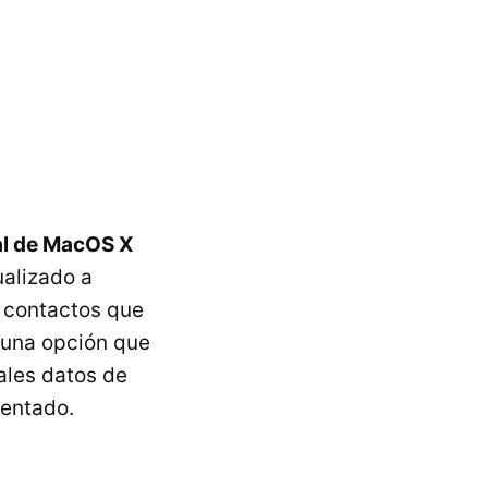
al de MacOS X
ualizado a
 contactos que
 una opción que
ales datos de
ventado.