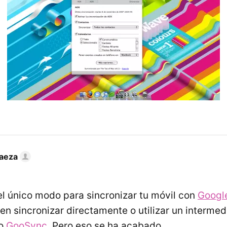
Baeza
l único modo para sincronizar tu móvil con
Googl
 en sincronizar directamente o utilizar un interme
o
GooSync
. Pero eso se ha acabado.