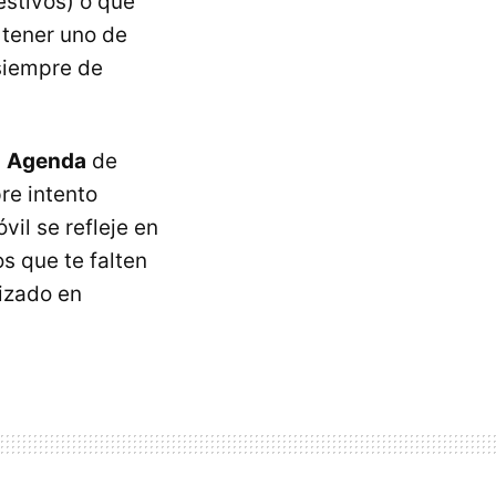
estivos) o que
tener uno de
siempre de
a
Agenda
de
re intento
il se refleje en
s que te falten
lizado en