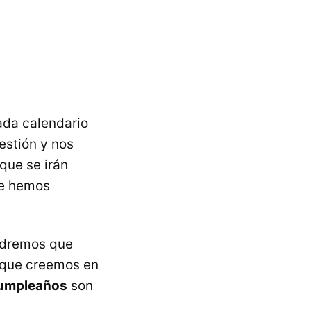
ada calendario
estión y nos
que se irán
ue hemos
endremos que
 que creemos en
umpleaños
son