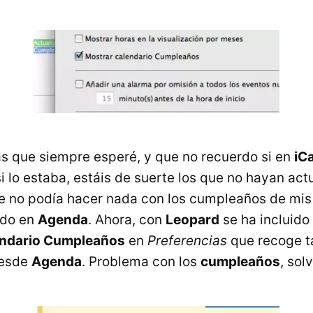
s que siempre esperé, y que no recuerdo si en
iC
i lo estaba, estáis de suerte los que no hayan act
e no podía hacer nada con los cumpleaños de mis
ado en
Agenda
. Ahora, con
Leopard
se ha incluido
endario Cumpleaños
en
Preferencias
que recoge t
desde
Agenda
. Problema con los
cumpleaños
, sol