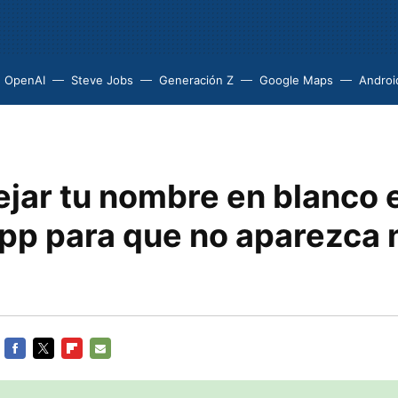
OpenAI
Steve Jobs
Generación Z
Google Maps
Androi
jar tu nombre en blanco 
p para que no aparezca 
FACEBOOK
TWITTER
FLIPBOARD
E-
MAIL