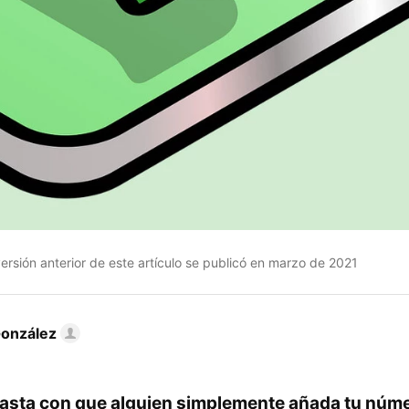
rsión anterior de este artículo se publicó en marzo de 2021
González
sta con que alguien simplemente añada tu núme