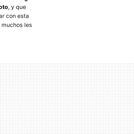
oto
, y que
ar con esta
a muchos les