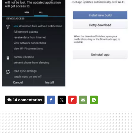
14 comentarios
FACEBOOK
TWITTER
FLIPBOARD
E-
WHATSAPP
MAIL