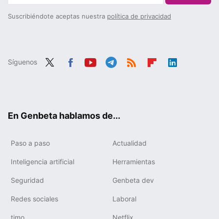
Suscribiéndote aceptas nuestra
política de privacidad
Síguenos
Twit
Fac
You
Tele
RSS
Flip
Link
ter
ebo
tub
gra
boa
edIn
ok
e
m
rd
En Genbeta hablamos de...
Paso a paso
Actualidad
Inteligencia artificial
Herramientas
Seguridad
Genbeta dev
Redes sociales
Laboral
timo
Netflix