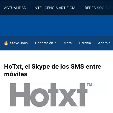
ACTUALIDAD
INTELIGENCIA ARTIFICIAL
REDES SOCIALE
HOY SE HABLA DE
Steve Jobs
Generación Z
Meta
Ucrania
Android
HoTxt, el Skype de los SMS entre
móviles