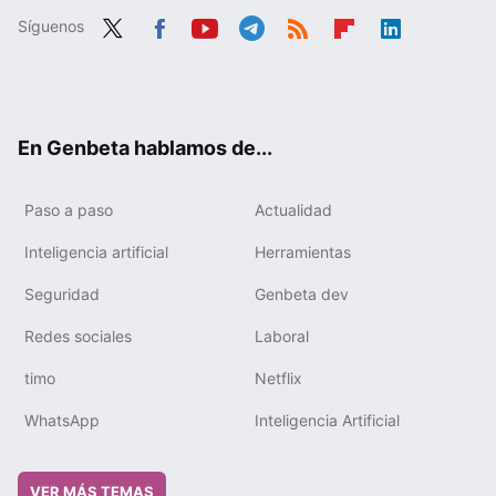
Síguenos
Twit
Fac
You
Tele
RSS
Flip
Link
ter
ebo
tub
gra
boa
edIn
ok
e
m
rd
En Genbeta hablamos de...
Paso a paso
Actualidad
Inteligencia artificial
Herramientas
Seguridad
Genbeta dev
Redes sociales
Laboral
timo
Netflix
WhatsApp
Inteligencia Artificial
VER MÁS TEMAS